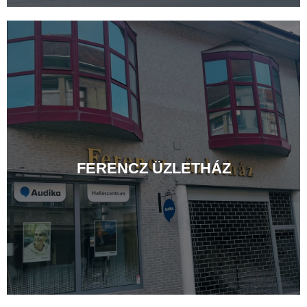
FERENCZ ÜZLETHÁZ
Bérelj üzletet / iroda helyiséget Fehérvár
szívében. A belváros egyik legfrekventáltabb
utcájában működtesd vállalkozásod. Kiváló
FERENCZ ÜZLETHÁZ
lokáció, garantált láthatóság, állandó gyalogos
forgalom.
RÉSZLETEK