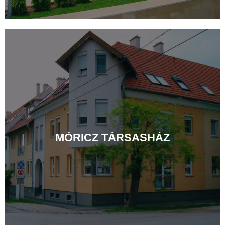
MÓRICZ TÁRSASHÁZ
Hangulatos napfényes lakásaink várják új
bérlőiket. A város kiváló pontján, tökéletes
megközelíthetőséggel, nyugodt környezetben,
MÓRICZ TÁRSASHÁZ
alternatív parkolási lehetőségekkel kínálunk
kényelmes, modern, kiadó lakásokat.
RÉSZLETEK