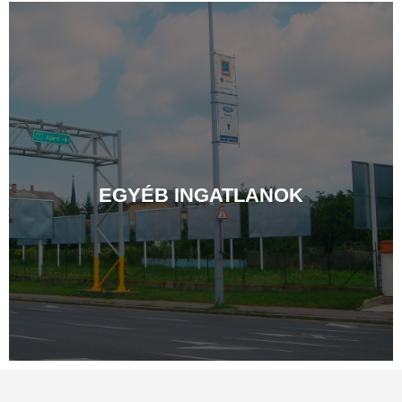
EGYÉB INGATLANOK
EGYÉB INGATLANOK
RÉSZLETEK