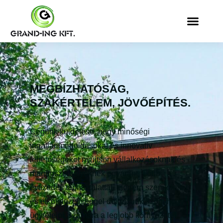
MEGBÍZHATÓSÁG,
SZAKÉRTELEM, JÖVŐÉPÍTÉS.
Cégünk küldetése, hogy minőségi
ingatlanmegoldásokat és innovatív
lehetőségeket nyújtson vállalkozásoknak és
magánszemélyeknek egyaránt. Több
évtizedes tapasztalattal, modern szemlélettel
és elkötelezettséggel dolgozunk azon, hogy
ügyfeleink számára a legjobb környezetet