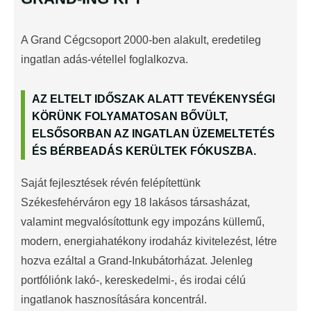
A Grand Cégcsoport 2000-ben alakult, eredetileg
ingatlan adás-vétellel foglalkozva.
AZ ELTELT IDŐSZAK ALATT TEVÉKENYSÉGI
KÖRÜNK FOLYAMATOSAN BŐVÜLT,
ELSŐSORBAN AZ INGATLAN ÜZEMELTETÉS
ÉS BÉRBEADÁS KERÜLTEK FÓKUSZBA.
Saját fejlesztések révén felépítettünk
Székesfehérváron egy 18 lakásos társasházat,
valamint megvalósítottunk egy impozáns küllemű,
modern, energiahatékony irodaház kivitelezést, létre
hozva ezáltal a Grand-Inkubátorházat. Jelenleg
portfóliónk lakó-, kereskedelmi-, és irodai célú
ingatlanok hasznosítására koncentrál.