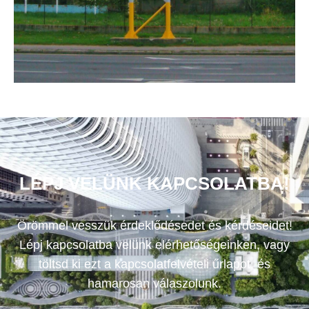
LÉPJ VELÜNK KAPCSOLATBA!
Örömmel vesszük érdeklődésedet és kérdéseidet!
Lépj kapcsolatba velünk elérhetőségeinken, vagy
töltsd ki ezt a kapcsolatfelvételi űrlapot, és
hamarosan válaszolunk.