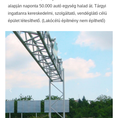
alapján naponta 50.000 autó egység halad át. Tárgyi
ingatlanra kereskedelmi, szolgáltató, vendéglátó célú
épület létesíthető. (Lakócélú építmény nem építhető)