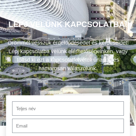
LÉPJ VELÜNK KAPCSOLATBA!
Örömmel vesszük érdeklődésedet és kérdéseidet!
Lépj kapcsolatba velünk elérhetőségeinken, vagy
töltsd ki ezt a kapcsolatfelvételi űrlapot, és
hamarosan válaszolunk.