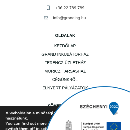
+36 22 789 789
info@granding.hu
OLDALAK
KEZDŐLAP
GRAND INKUBÁTORHÁZ
FERENCZ ÜZLETHÁZ
MÓRICZ TÁRSASHÁZ
CÉGÜNKRŐL
ELNYERT PÁLYÁZATOK
KÖVESS MINKET!
A weboldalon a minőségi felhasználói élmény érdekében sütiket
használunk.
You can find out more about which cookies we are using or
switch them off in
settings
.