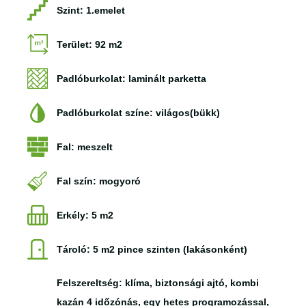
Szint: 1.emelet
Terület: 92 m2
Padlóburkolat: laminált parketta
Padlóburkolat színe: világos(bükk)
Fal: meszelt
Fal szín: mogyoró
Erkély: 5 m2
Tároló: 5 m2 pince szinten (lakásonként)
Felszereltség: klíma, biztonsági ajtó, kombi
kazán 4 időzónás, egy hetes programozással,