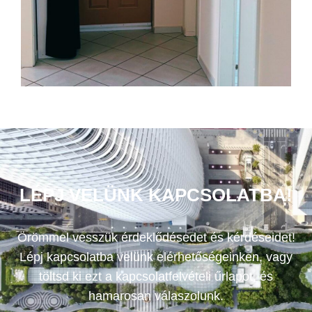
LÉPJ VELÜNK KAPCSOLATBA!
Örömmel vesszük érdeklődésedet és kérdéseidet!
Lépj kapcsolatba velünk elérhetőségeinken, vagy
töltsd ki ezt a kapcsolatfelvételi űrlapot, és
hamarosan válaszolunk.