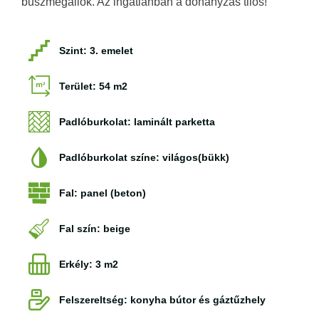
buszmegállók. Az ingatlanban a dohányzás tilos!
Szint: 3. emelet
Terület: 54 m2
Padlóburkolat: laminált parketta
Padlóburkolat színe: világos(bükk)
Fal: panel (beton)
Fal szín: beige
Erkély: 3 m2
Felszereltség: konyha bútor és gáztűzhely