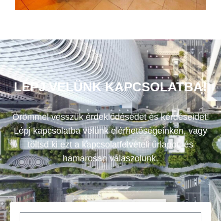
LÉPJ VELÜNK KAPCSOLATBA!
Örömmel vesszük érdeklődésedet és kérdéseidet!
Lépj kapcsolatba velünk elérhetőségeinken, vagy
töltsd ki ezt a kapcsolatfelvételi űrlapot, és
hamarosan válaszolunk.