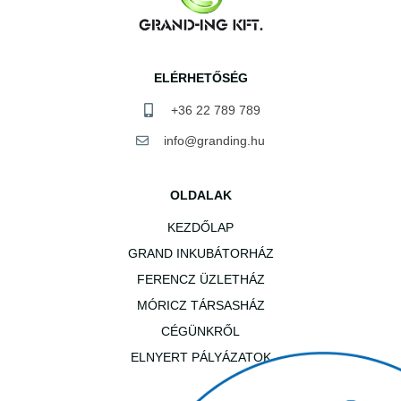
ELÉRHETŐSÉG
+36 22 789 789
info@granding.hu
OLDALAK
KEZDŐLAP
GRAND INKUBÁTORHÁZ
FERENCZ ÜZLETHÁZ
MÓRICZ TÁRSASHÁZ
CÉGÜNKRŐL
ELNYERT PÁLYÁZATOK